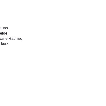
e uns
felde
Urbane Räume,
 kurz