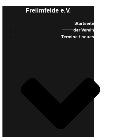
Freiimfelde e.V.
Startseite
der Verein
Termine / neues