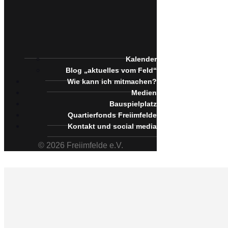
Kalender
Blog „aktuelles vom Feld“
Wie kann ich mitmachen?
Medien
Bauspielplatz
Quartierfonds Freiimfelde
Kontakt und social media
© 2026 Freiimfelde e.V.