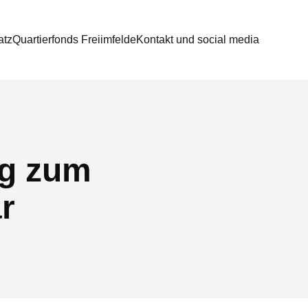
atz
Quartierfonds Freiimfelde
Kontakt und social media
ng zum
r