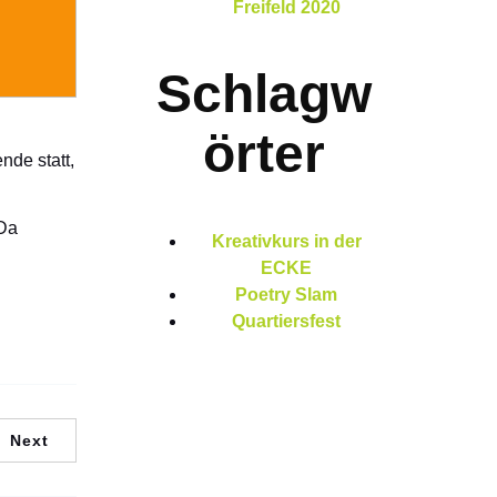
Freifeld 2020
Schlagw
örter
nde statt,
 Da
Kreativkurs in der
ECKE
Poetry Slam
Quartiersfest
Next