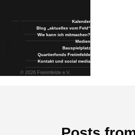
Kalender
Blog „aktuelles vom Feld“
Wie kann ich mitmachen?
Medien
Bauspielplatz
Quartierfonds Freiimfelde
Kontakt und social media
© 2026 Freiimfelde e.V.
Posts fro