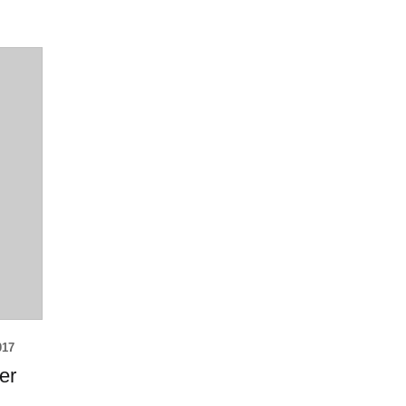
017
er