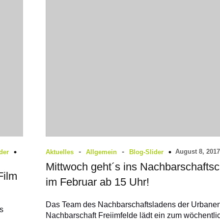
-
-
August 8, 2017
der
Aktuelles
Allgemein
Blog-Slider
Mittwoch geht´s ins Nachbarschaftsc
Film
im Februar ab 15 Uhr!
Das Team des Nachbarschaftsladens der Urbane
s
Nachbarschaft Freiimfelde lädt ein zum wöchentli