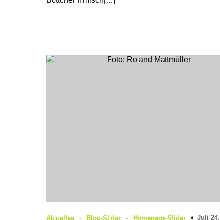
Böttcher filmisch[…]
-
-
Juli 24
Aktuelles
Blog-Slider
Homepage-Slider